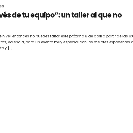
es
és de tu equipo”: un taller al que no
e nivel, entonces no puedes faltar este próximo 8 de abril a partir de las 9
os, Valencia, para un evento muy especial con los mejores exponentes 
to y […]