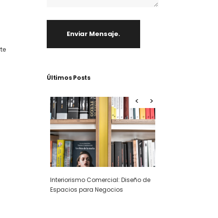
Enviar Mensaje.
te
Últimos Posts
Interiorismo Comercial: Diseñando
al: Diseño de
El diseño retail co
espacios para potenciar tu
cios
clave para el éxito
negocio