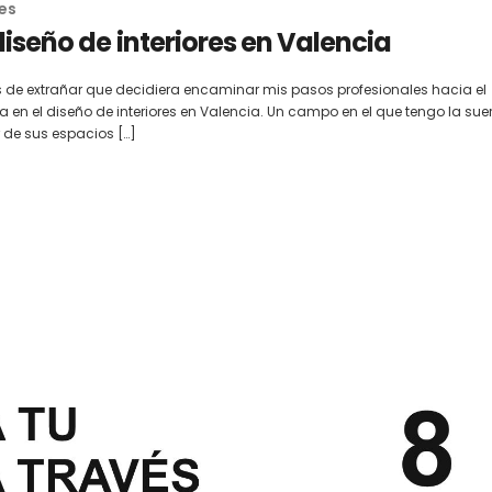
res
 diseño de interiores en Valencia
es de extrañar que decidiera encaminar mis pasos profesionales hacia el
 en el diseño de interiores en Valencia. Un campo en el que tengo la suer
 de sus espacios […]
l: Diseñando
El diseño retail como estrategia
Interiorismo Comerci
ar tu
clave para el éxito de tu negocio
Espacios para Nego