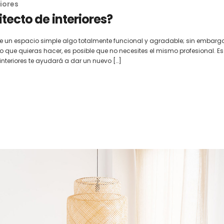
iores
itecto de interiores?
 de un espacio simple algo totalmente funcional y agradable; sin embargo
 que quieras hacer, es posible que no necesites el mismo profesional. Es
nteriores te ayudará a dar un nuevo […]
l: Diseñando
El diseño retail como estrategia
Interiorismo Comerci
ar tu
clave para el éxito de tu negocio
Espacios para Nego