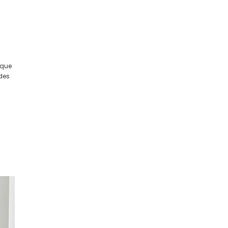
 que
des