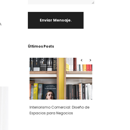
Enviar Mensaje.
,
Últimos Posts
Interiorismo Comercial: Diseñando
al: Diseño de
El diseño retail co
espacios para potenciar tu
cios
clave para el éxito
negocio